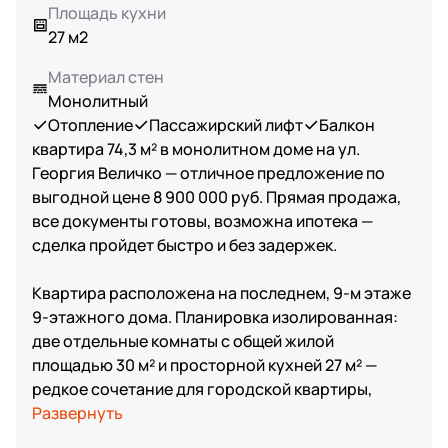
Площадь кухни
27 м2
Материал стен
Монолитный
Отопление
Пассажирский лифт
Балкон
квартира 74,3 м² в монолитном доме на ул.
Георгия Величко — отличное предложение по
выгодной цене 8 900 000 руб. Прямая продажа,
все документы готовы, возможна ипотека —
сделка пройдет быстро и без задержек.
Квартира расположена на последнем, 9‑м этаже
9‑этажного дома. Планировка изолированная:
две отдельные комнаты с общей жилой
площадью 30 м² и просторной кухней 27 м² —
редкое сочетание для городской квартиры,
позволяющее организовать кухню‑столовую и
Развернуть
рабочую зону без пересмотра планировки.