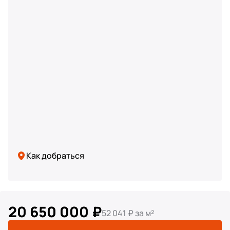
Здание 46 кв.м: старых частный дом, который
использовался под склад
данный дом возможно снести, увеличив
свободную площадь земельного участка
сделать его реконструкцию
продолжать использовать под склад
Коммуникации:
здания отапливаются за счет газового котла
Как добраться
септик на 10 кубов
центрально водоснабжение
20 650 000 ₽
52 041 ₽ за м²