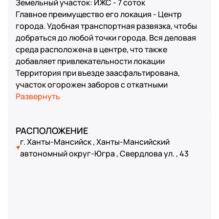
Земельный участок: ИЖС - 7 соток
Главное преимущество его локация - Центр
города. Удобная транспортная развязка, чтобы
добраться до любой точки города. Вся деловая
среда расположена в центре, что также
добавляет привлекательности локации
Территория при въезде заасфальтирована,
участок огорожен заборов с откатными
воротами
Развернуть
Здание 396,8 кв.м: трехэтажное здание в
РАСПОЛОЖЕНИЕ
котором расположены порядка 15 жилых комнат,
г. Ханты-Мансийск , Ханты-Мансийский
3 кухонных зон, 5 санузлов, сауна и котельная
автономный округ-Югра , Свердлова ул. , 43
Данное здание отлично подходит для
организации гостиничного бизнеса, хостела,
офиса или же переоборудовать под свои нужды
Отличное предложение для компаний , которые
привозят рабочих вахтовым методом для их
проживания!