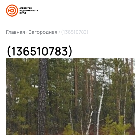
Главная
Загородная
(136510783)
(136510783)