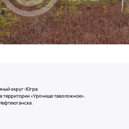
омный округ-Югра
на тeppитopии «Уpочище таволoжнoе».
 Hефтеюгaнскa.