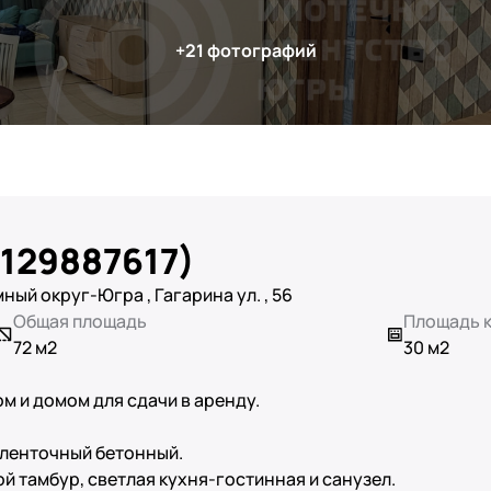
 (129887617)
ый округ-Югра , Гагарина ул. , 56
Общая площадь
Площадь 
72 м2
30 м2
м и домом для сдачи в аренду.
 ленточный бетонный.
 тамбур, светлая кухня-гостинная и санузел.