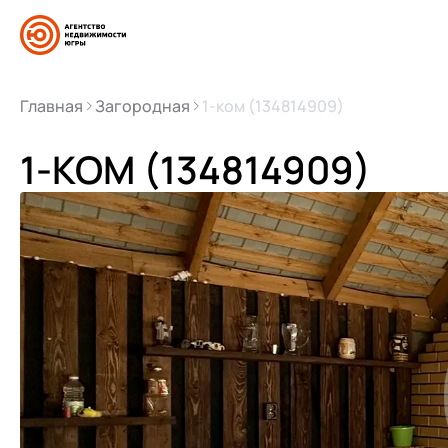
Главная
Загородная
1-ком (134814909)
1-КОМ (134814909)