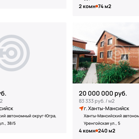
2 комн
74 м2
уб.
20 000 000 руб.
м2
83 333 руб. / м2
сийск
г. Ханты-Мансийск
ий автономный округ-Югра,
Ханты-Мансийский автоном
л., 38/5
Уренгойская ул., 5
4 комн
240 м2