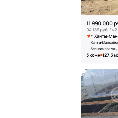
11 990 000 р
94 186 руб. / м2
г. Ханты-Ман
Ханты-Мансийск
Безноскова ул.,
3 комн
127.3 м