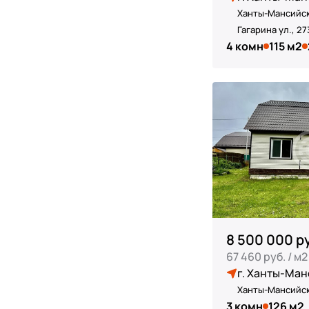
Ханты-Мансийск
Гагарина ул., 27
4 комн
115 м2
8 500 000 р
67 460 руб. / м2
г. Ханты-Ман
Ханты-Мансийск
3 комн
126 м2