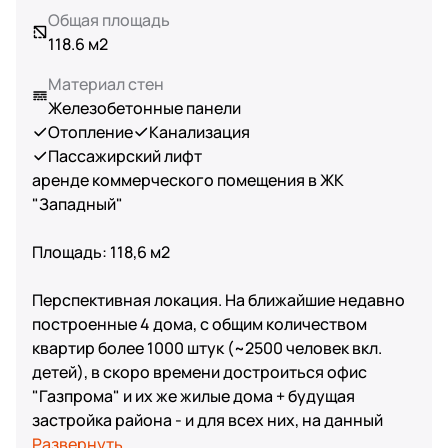
Общая площадь
118.6 м2
Материал стен
Железобетонные панели
Отопление
Канализация
Пассажирский лифт
аренде коммерческого помещения в ЖК
"Западный"
Площадь: 118,6 м2
Перспективная локация. На ближайшие недавно
построенные 4 дома, с общим количеством
квартир более 1000 штук (~2500 человек вкл.
детей), в скоро времени достроиться офис
"Газпрома" и их же жилые дома + будущая
застройка района - и для всех них, на данный
момент,
Развернуть
всего 10 коммерческих помещений!